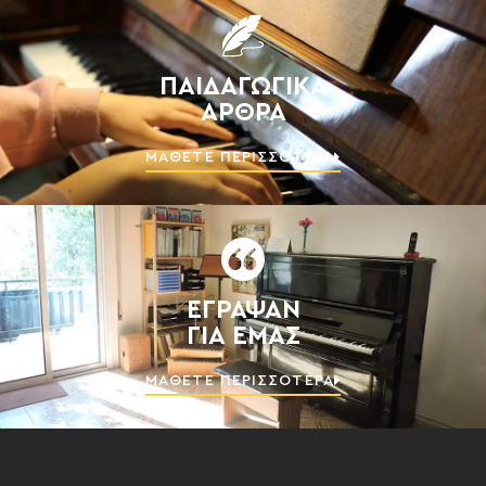
ΠΑΙΔΑΓΩΓΙΚΆ
ΆΡΘΡΑ
ΜΆΘΕΤΕ ΠΕΡΙΣΣΌΤΕΡΑ
ΈΓΡΑΨΑΝ
ΓΙΑ ΕΜΆΣ
ΜΆΘΕΤΕ ΠΕΡΙΣΣΌΤΕΡΑ