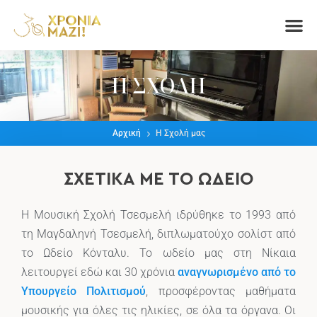
Η ΣΧΟΛΉ ΜΑΣ
ΤΟΜΕΊΣ ΣΠΟ
Η ΣΧΟΛΉ
Αρχική
Η Σχολή μας
ΣΧΕΤΙΚΆ ΜΕ ΤΟ ΩΔΕΊΟ
Η Μουσική Σχολή Τσεσμελή ιδρύθηκε το 1993 από
τη Μαγδαληνή Τσεσμελή, διπλωματούχο σολίστ από
το Ωδείο Κόνταλυ. Το ωδείο μας στη Νίκαια
λειτουργεί εδώ και 30 χρόνια
αναγνωρισμένο από το
Υπουργείο Πολιτισμού
, προσφέροντας μαθήματα
μουσικής για όλες τις ηλικίες, σε όλα τα όργανα. Οι